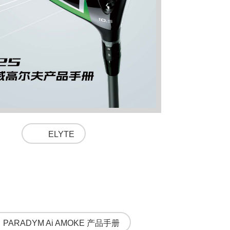
ELYTE
PARADYM Ai AMOKE 产品手册