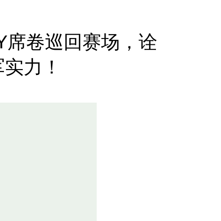
WAY席卷巡回赛场，诠
军实力！